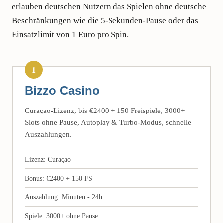
erlauben deutschen Nutzern das Spielen ohne deutsche
Beschränkungen wie die 5-Sekunden-Pause oder das
Einsatzlimit von 1 Euro pro Spin.
1
Bizzo Casino
Curaçao-Lizenz, bis €2400 + 150 Freispiele, 3000+
Slots ohne Pause, Autoplay & Turbo-Modus, schnelle
Auszahlungen.
Lizenz: Curaçao
Bonus: €2400 + 150 FS
Auszahlung: Minuten - 24h
Spiele: 3000+ ohne Pause