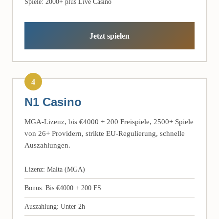
Spiele: 2000+ plus Live Casino
Jetzt spielen
4
N1 Casino
MGA-Lizenz, bis €4000 + 200 Freispiele, 2500+ Spiele
von 26+ Providern, strikte EU-Regulierung, schnelle
Auszahlungen.
Lizenz: Malta (MGA)
Bonus: Bis €4000 + 200 FS
Auszahlung: Unter 2h