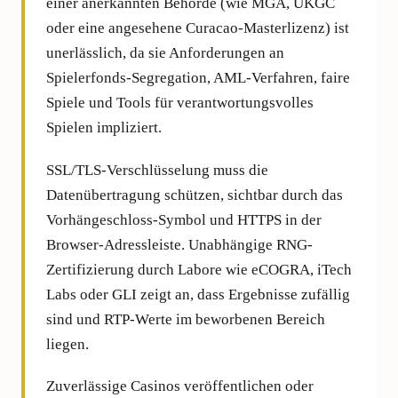
einer anerkannten Behörde (wie MGA, UKGC
oder eine angesehene Curacao-Masterlizenz) ist
unerlässlich, da sie Anforderungen an
Spielerfonds-Segregation, AML-Verfahren, faire
Spiele und Tools für verantwortungsvolles
Spielen impliziert.
SSL/TLS-Verschlüsselung muss die
Datenübertragung schützen, sichtbar durch das
Vorhängeschloss-Symbol und HTTPS in der
Browser-Adressleiste. Unabhängige RNG-
Zertifizierung durch Labore wie eCOGRA, iTech
Labs oder GLI zeigt an, dass Ergebnisse zufällig
sind und RTP-Werte im beworbenen Bereich
liegen.
Zuverlässige Casinos veröffentlichen oder