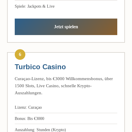
Spiele: Jackpots & Live
Jetzt spielen
6
Turbico Casino
Curaçao-Lizenz, bis €3000 Willkommensbonus, über
1500 Slots, Live Casino, schnelle Krypto-
Auszahlungen.
Lizenz: Curaçao
Bonus: Bis €3000
Auszahlung: Stunden (Krypto)