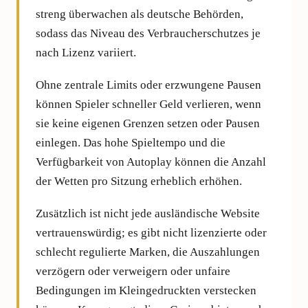
streng überwachen als deutsche Behörden,
sodass das Niveau des Verbraucherschutzes je
nach Lizenz variiert.
Ohne zentrale Limits oder erzwungene Pausen
können Spieler schneller Geld verlieren, wenn
sie keine eigenen Grenzen setzen oder Pausen
einlegen. Das hohe Spieltempo und die
Verfügbarkeit von Autoplay können die Anzahl
der Wetten pro Sitzung erheblich erhöhen.
Zusätzlich ist nicht jede ausländische Website
vertrauenswürdig; es gibt nicht lizenzierte oder
schlecht regulierte Marken, die Auszahlungen
verzögern oder verweigern oder unfaire
Bedingungen im Kleingedruckten verstecken