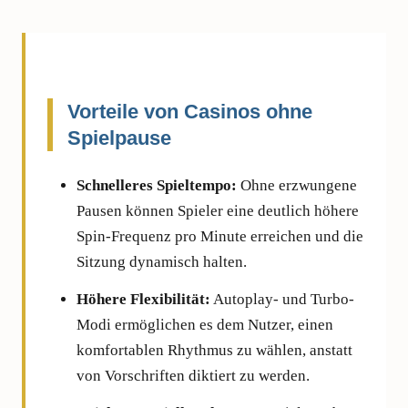
Vorteile von Casinos ohne
Spielpause
Schnelleres Spieltempo:
Ohne erzwungene
Pausen können Spieler eine deutlich höhere
Spin-Frequenz pro Minute erreichen und die
Sitzung dynamisch halten.
Höhere Flexibilität:
Autoplay- und Turbo-
Modi ermöglichen es dem Nutzer, einen
komfortablen Rhythmus zu wählen, anstatt
von Vorschriften diktiert zu werden.