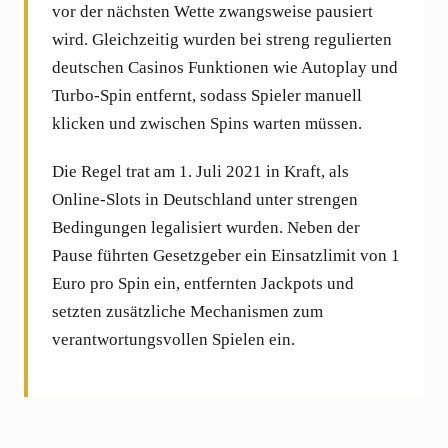
vor der nächsten Wette zwangsweise pausiert
wird. Gleichzeitig wurden bei streng regulierten
deutschen Casinos Funktionen wie Autoplay und
Turbo-Spin entfernt, sodass Spieler manuell
klicken und zwischen Spins warten müssen.
Die Regel trat am 1. Juli 2021 in Kraft, als
Online-Slots in Deutschland unter strengen
Bedingungen legalisiert wurden. Neben der
Pause führten Gesetzgeber ein Einsatzlimit von 1
Euro pro Spin ein, entfernten Jackpots und
setzten zusätzliche Mechanismen zum
verantwortungsvollen Spielen ein.