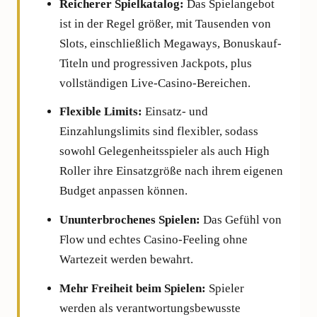
Reicherer Spielkatalog:
Das Spielangebot
ist in der Regel größer, mit Tausenden von
Slots, einschließlich Megaways, Bonuskauf-
Titeln und progressiven Jackpots, plus
vollständigen Live-Casino-Bereichen.
Flexible Limits:
Einsatz- und
Einzahlungslimits sind flexibler, sodass
sowohl Gelegenheitsspieler als auch High
Roller ihre Einsatzgröße nach ihrem eigenen
Budget anpassen können.
Ununterbrochenes Spielen:
Das Gefühl von
Flow und echtes Casino-Feeling ohne
Wartezeit werden bewahrt.
Mehr Freiheit beim Spielen:
Spieler
werden als verantwortungsbewusste