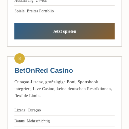
Auszahlung: 24-48h
Spiele: Breites Portfolio
Jetzt spielen
8
BetOnRed Casino
Curaçao-Lizenz, großzügige Boni, Sportsbook
integriert, Live Casino, keine deutschen Restriktionen,
flexible Limits.
Lizenz: Curaçao
Bonus: Mehrschichtig