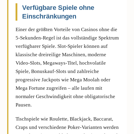
Verfügbare Spiele ohne
Einschränkungen
Einer der größten Vorteile von Casinos ohne die
5-Sekunden-Regel ist das vollständige Spektrum
verfügbarer Spiele. Slot-Spieler können auf
klassische dreireilige Maschinen, moderne
Video-Slots, Megaways-Titel, hochvolatile
Spiele, Bonuskauf-Slots und zahlreiche
progressive Jackpots wie Mega Moolah oder
Mega Fortune zugreifen – alle laufen mit
normaler Geschwindigkeit ohne obligatorische
Pausen.
Tischspiele wie Roulette, Blackjack, Baccarat,
Craps und verschiedene Poker-Varianten werden