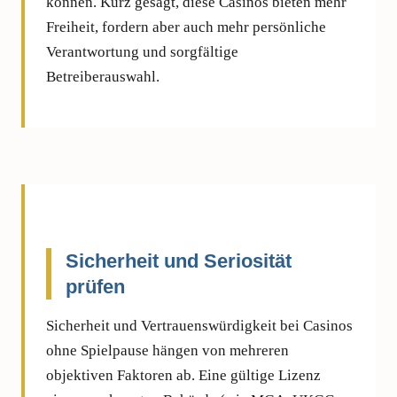
können. Kurz gesagt, diese Casinos bieten mehr
Freiheit, fordern aber auch mehr persönliche
Verantwortung und sorgfältige
Betreiberauswahl.
Sicherheit und Seriosität
prüfen
Sicherheit und Vertrauenswürdigkeit bei Casinos
ohne Spielpause hängen von mehreren
objektiven Faktoren ab. Eine gültige Lizenz